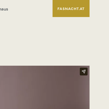
haus
FASNACHT.AT