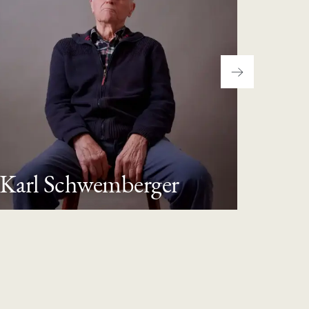
Karl Schwemberger
Erns