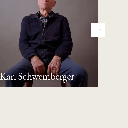
Karl Schwemberger
Erns